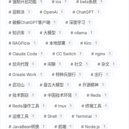
#
强制开启功能
#
ios
#
beta系统
1
1
1
#
尝鲜派
#
OpenAi
#
ChatGPT
1
1
1
#
破解ChatGPT客户端
#
深度学习
1
1
#
知识库
#
大模型
#
ollama
1
1
1
#
RAGFlow
#
本地部署
#
Kiro
1
1
1
#
Claude Code
#
CC Switch
#
nginx
1
1
1
#
反向代理
#
闲聊
#
社交
#
杂文
1
1
1
1
#
Greate Work
#
特种兵旅行
#
出行
1
1
1
#
武功山
#
盘古大模型
#
开源精神
1
1
1
#
技术剽窃
#
中国技术环境
#
Redis
1
1
1
#
Redis操作工具
#
tnux
#
终端工具
1
1
1
#
运维工具
#
Shell
#
Terminal
1
1
1
#
JavaBean转换
#
前端
#
Node.js
1
1
1