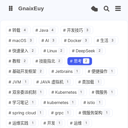
GnaixEuy
主页
博客
#
转载
#
Java
#
开发技巧
4
4
3
#
macOS
#
AI
#
Docker
#
生活
3
3
3
3
站点运行监测
Nas私有云
#
快速录入
#
Linux
#
DeepSeek
2
2
2
it-tools工具集
ChatGPT-Next
#
教程
#
技能指北
#
思考
2
2
2
爱国学习平台(暂时关闭)
LobeHub 智能AI聚合站
#
基础开发框架
#
Jetbrains
#
便捷操作
2
1
1
#
JVM
#
JAVA 虚拟机
#
类加载
1
1
1
#
双亲委派机制
#
Kubernetes
#
微服务
1
1
1
#
学习笔记
#
kubernetes
#
istio
1
1
1
#
spring cloud
#
grpc
#
微服务架构
1
1
1
#
运维实践
#
开发
#
运维
1
1
1