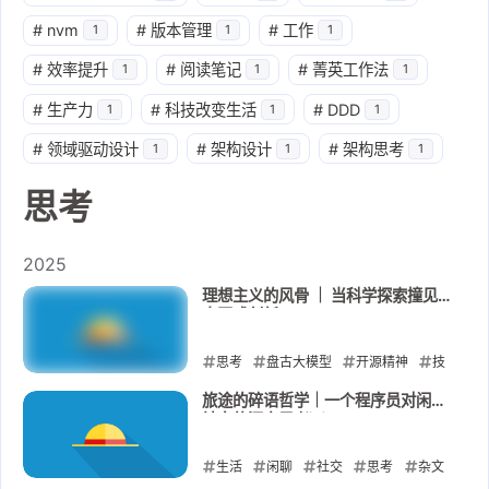
#
nvm
#
版本管理
#
工作
1
1
1
#
效率提升
#
阅读笔记
#
菁英工作法
1
1
1
#
生产力
#
科技改变生活
#
DDD
1
1
1
#
领域驱动设计
#
架构设计
#
架构思考
1
1
1
思考
2025
理想主义的风骨 ｜ 当科学探索撞见
中国式创新
思考
盘古大模型
开源精神
技
术剽窃
中国技术环境
旅途的碎语哲学｜一个程序员对闲聊
社交的深夜思考💡
2025-07-11
生活
闲聊
社交
思考
杂文