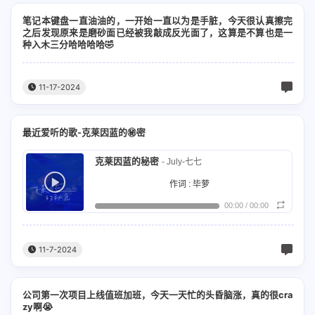
笔记本键盘一直油油的，一开始一直以为是手脏，今天很认真擦完
之后发现原来是磨砂面已经被我敲成反光面了，这算是不算也是一
种入木三分哈哈哈哈🤣
11-17-2024
最近爱听的歌-克莱因蓝的㊙️密
克莱因蓝的秘密
- July-七七
作词 : 毕萝
00:00
/
00:00
作曲 : 白羽淇
编曲 : WayMen 歪门
11-7-2024
制作人 : 白展溢
公司第一次项目上线值班加班，今天一天忙的头昏脑涨，真的很cra
No one could match u
zy啊😭