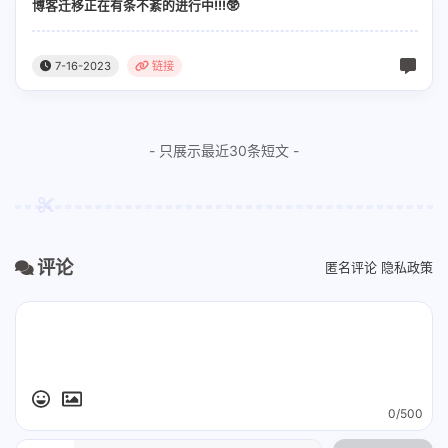
博客迁移正在有条不紊的进行中!!!🥸
爱你爱你love you
7-16-2023
链接
爱你爱你love you
屏住呼吸默念着你的姓名
- 只展示最近30条短文 -
远距离告白练习是你未知的秘密
爱你爱你miss you
爱你爱你miss you
评论
匿名评论
隐私政策
情不自禁浪漫在牵引
一起吹风听雨看风景
No one could match u
I would get u
0/500
我爱你就像克莱因蓝的静谧