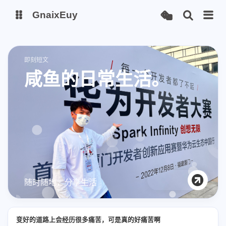
GnaixEuy
主页
博客
即刻短文
咸鱼的日常生活。
站点运行监测
Nas私有云
it-tools工具集
ChatGPT-Next
爱国学习平台(暂时关闭)
LobeHub 智能AI聚合站
随时随地，分享生活
变好的道路上会经历很多痛苦，可是真的好痛苦啊