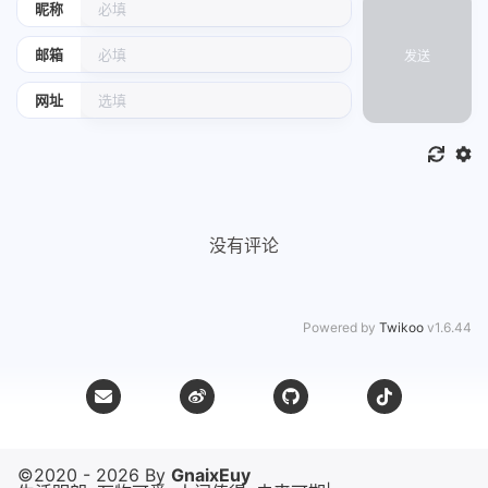
昵称
No one could match u
邮箱
发送
I would get u
网址
和声 : 夏初安工作室
和声编写 : 夏初安工作室
混音工程师 : 姜冉
没有评论
母带后期工程师 : 姜冉
制作统筹 : 陈海龙
Powered by
Twikoo
v1.6.44
视觉 : 小寒
宣传策划 : 关佳俪
监制 : 萧墨
发行人 : 犟犟虎
©2020 - 2026 By
GnaixEuy