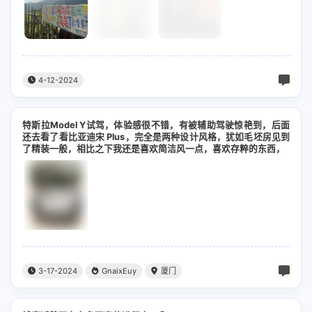
我每天的梦里都是关于你
每天都努力慢慢向你靠近
想和你在屋顶数天上的星星
4-12-2024
和你漫步在这时光里
No one could match u
特斯拉Model Y试驾，体验感很不错，有被辅助驾驶惊艳到，后面
还去看了看比亚迪宋 Plus，完全是两种设计风格，犹如毛坯房见到
I would talk to u
了精装一般，相比之下我还是喜欢简洁风一点，喜欢存粹的东西，
我爱你就像克莱因蓝的纯净
对你的深情如阳光温暖密集
No one could match u
I would talk to u
3-17-2024
GnaixEuy
厦门
我愿意戒掉三分钟热度陋习
让想你成为不变的定律