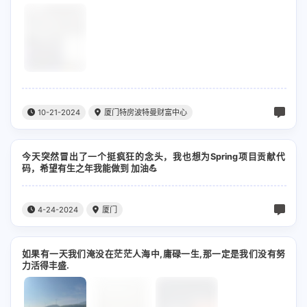
I would talk to u
我爱你就像克莱因蓝的静谧
借黑夜藏匿悲喜无声又无息
No one could match u
10-21-2024
厦门特房波特曼财富中心
I would talk to u
我愿意鼓起五十二赫兹勇气
今天突然冒出了一个挺疯狂的念头，我也想为Spring项目贡献代
码，希望有生之年我能做到 加油💪
掉进你的温柔陷阱
不管你相不相信一见钟情
4-24-2024
厦门
反正我见到你一眼就注定
如果有一天我们淹没在茫茫人海中,庸碌一生,那一定是我们没有努
你胜过这世间千万种风情
力活得丰盛.
不然怎么可以闯入我的眼睛