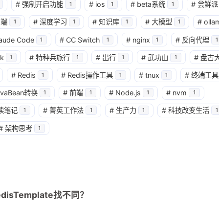
#
强制开启功能
#
ios
#
beta系统
#
尝鲜派
1
1
1
户端
#
深度学习
#
知识库
#
大模型
#
olla
1
1
1
1
aude Code
#
CC Switch
#
nginx
#
反向代理
1
1
1
1
k
#
特种兵旅行
#
出行
#
武功山
#
盘古
1
1
1
1
#
Redis
#
Redis操作工具
#
tnux
#
终端工具
1
1
1
avaBean转换
#
前端
#
Node.js
#
nvm
1
1
1
1
读笔记
#
菁英工作法
#
生产力
#
科技改变生活
1
1
1
1
兴趣点
寻找你感兴趣的领域
#
架构思考
1
1
1
1
4
CLI
JAVA 虚拟机
JVM
Java
能具体分
2
1
1
Linux
Spring
Spring源码
gr
系统中
disTemplate找不同？
的实践？另
1
1
k8s Dashboard
kubeSphere
kub
库存案例