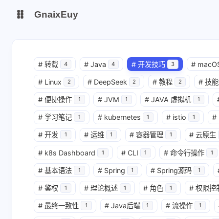
GnaixEuy
主页
博客
#
转载
#
Java
#
开发技巧
#
macO
4
4
3
#
Linux
#
DeepSeek
#
教程
#
技能
站点运行监测
Nas私有云
2
2
2
#
便捷操作
#
JVM
#
JAVA 虚拟机
1
1
1
it-tools工具集
ChatGPT-Next
#
学习笔记
#
kubernetes
#
istio
#
1
1
1
爱国学习平台(暂时关闭)
LobeHub 智能AI聚合站
#
开发
#
运维
#
容器管理
#
云原生
1
1
1
#
k8s Dashboard
#
CLI
#
命令行操作
1
1
1
#
基本语法
#
Spring
#
Spring源码
1
1
1
#
鉴权
#
理论概述
#
角色
#
权限控
1
1
1
#
最终一致性
#
Java后端
#
流操作
1
1
1