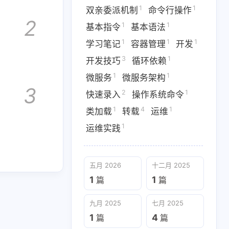
1
1
双亲委派机制
命令行操作
1
1
1
云原生
依赖注入
便捷操作
2
1
1
基本指令
基本语法
1
1
1
基本语法
学习笔记
1
1
1
学习笔记
容器管理
开发
1
1
1
3
1
依赖
微服务
微服务架构
开发技巧
循环依赖
1
1
微服务
微服务架构
4
1
1
转载
运维
运维实践
3
2
1
快速录入
操作系统命令
1
4
1
类加载
转载
运维
九月 2025
七月 2025
1
运维实践
1
4
篇
篇
四月 2025
二月 2025
五月 2026
十二月 2025
1
5
篇
篇
1
1
篇
篇
九月 2025
七月 2025
1
4
篇
篇