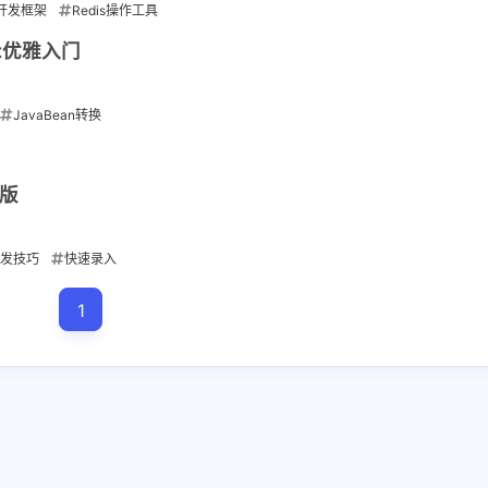
（多多益
开发框架
Redis操作工具
1
1
1
rancher
spring cloud
三级缓存
ct优雅入门
1
1
修改一下
双亲委派机制
命令行操作
基本指令
JavaBean转换
1
1
3
容器管理
开发
开发技巧
循环
2
1
1
快速录入
操作系统命令
类加载
n版
五月 2026
十二月 2025
下友链呗
开发技巧
快速录入
1
1
link: [链
篇
篇
[链
1
 致以无暇之
六月 2025
五月 2025
 [链接]
4
1
篇
篇