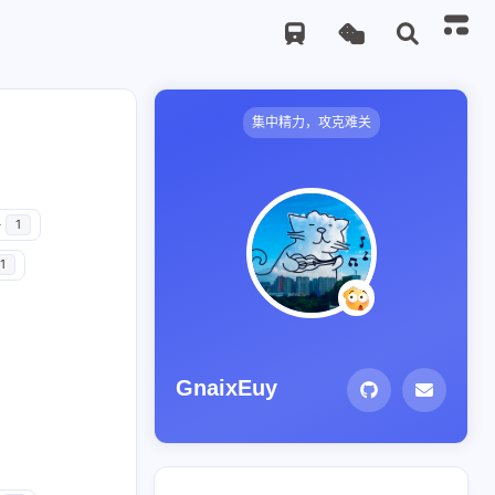
集中精力，攻克难关
务
1
1
GnaixEuy