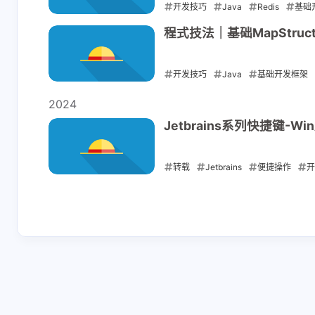
的详细代码
开发技巧
Java
Redis
基础
善）。
GnaixEuy
Elykia
2025-06-06
程式技法｜基础MapStru
请勾选上方的四个复
[链接]头像
选框然后评论框就会
吧，[链接]
开发技巧
Java
基础开发框架
显示出来就可以申请
2-6-2025
10-25-2024
2025-05-22
友链了！一起共同进
2024
步！友情链接审核平
Jetbrains系列快捷键-Wi
均需要3个工作日，请
GnaixEuy
Elykia
保证贵站已添加本站
已添加，欢迎来访👏
佬，交换一
友链，避免审核失
转载
Jetbrains
便捷操作
name: Elykia
败。
2024-04-07
接]avatar: 
10-21-2024
10-13-2024
接]descr:
人siteshot: