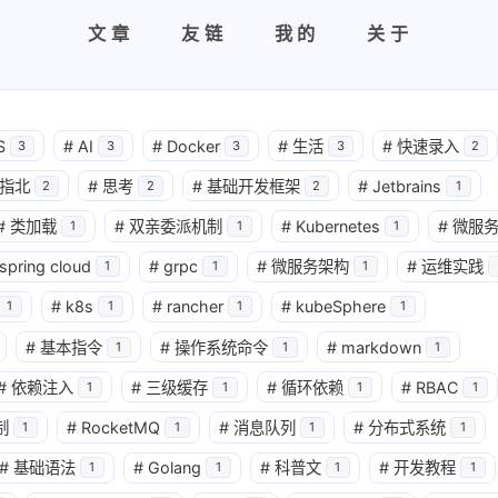
文章
友链
我的
关于
S
#
AI
#
Docker
#
生活
#
快速录入
3
3
3
3
2
指北
#
思考
#
基础开发框架
#
Jetbrains
2
2
2
1
#
类加载
#
双亲委派机制
#
Kubernetes
#
微服
1
1
1
spring cloud
#
grpc
#
微服务架构
#
运维实践
1
1
1
#
k8s
#
rancher
#
kubeSphere
1
1
1
1
#
基本指令
#
操作系统命令
#
markdown
1
1
1
#
依赖注入
#
三级缓存
#
循环依赖
#
RBAC
1
1
1
1
制
#
RocketMQ
#
消息队列
#
分布式系统
1
1
1
1
#
基础语法
#
Golang
#
科普文
#
开发教程
1
1
1
1