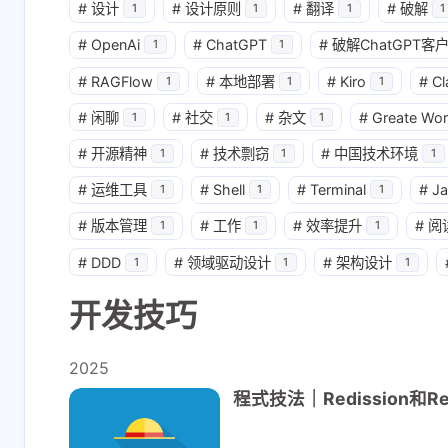
#
设计
#
设计原则
#
翻译
#
破解
1
1
1
1
#
OpenAi
#
ChatGPT
#
破解ChatGPT客
1
1
#
RAGFlow
#
本地部署
#
Kiro
#
Cl
1
1
1
#
闲聊
#
社交
#
杂文
#
Greate Wor
1
1
1
#
开源精神
#
技术剽窃
#
中国技术环境
1
1
1
#
运维工具
#
Shell
#
Terminal
#
J
1
1
1
#
版本管理
#
工作
#
效率提升
#
阅
1
1
1
互动
最新评论
#
DDD
#
领域驱动设计
#
架构设计
1
1
1
开发技巧
1781700962
_le
悦翔牛逼
好文！能不
2025
享下在物流
程式技法｜Redission和Re
Saga模式
6-17-2026
2-27-2025
外求分享锁