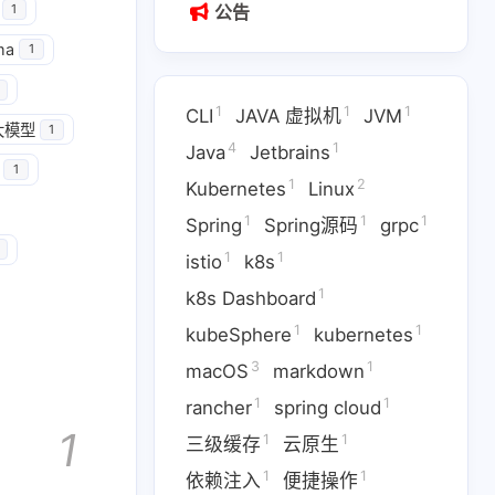
公告
1
ma
1
1
1
1
CLI
JAVA 虚拟机
JVM
大模型
1
4
1
Java
Jetbrains
1
1
2
Kubernetes
Linux
1
1
1
Spring
Spring源码
grpc
1
1
istio
k8s
1
k8s Dashboard
1
1
kubeSphere
kubernetes
3
1
1
1
Jetbrains
Kubernetes
macOS
markdown
1
1
rancher
spring cloud
1
1
1
pc
istio
k8s
1
1
1
三级缓存
云原生
1
3
1
ernetes
macOS
markdown
1
1
依赖注入
便捷操作