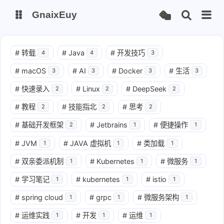
GnaixEuy
主页
博客
#
转载
#
Java
#
开发技巧
4
4
3
#
macOS
#
AI
#
Docker
#
生活
3
3
3
3
站点运行监测
Nas私有云
#
快速录入
#
Linux
#
DeepSeek
2
2
2
it-tools工具集
ChatGPT-Next
#
教程
#
技能指北
#
思考
2
2
2
爱国学习平台(暂时关闭)
LobeHub 智能AI聚合站
#
基础开发框架
#
Jetbrains
#
便捷操作
2
1
1
#
JVM
#
JAVA 虚拟机
#
类加载
1
1
1
#
双亲委派机制
#
Kubernetes
#
微服务
1
1
1
#
学习笔记
#
kubernetes
#
istio
1
1
1
#
spring cloud
#
grpc
#
微服务架构
1
1
1
#
运维实践
#
开发
#
运维
1
1
1