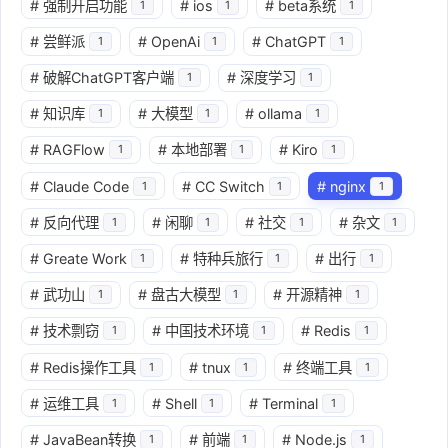
#
强制开启功能
#
ios
#
beta系统
1
1
1
#
尝鲜派
#
OpenAi
#
ChatGPT
1
1
1
#
破解ChatGPT客户端
#
深度学习
1
1
#
知识库
#
大模型
#
ollama
1
1
1
#
RAGFlow
#
本地部署
#
Kiro
1
1
1
#
Claude Code
#
CC Switch
#
nginx
1
1
1
#
反向代理
#
闲聊
#
社交
#
杂文
1
1
1
1
#
Greate Work
#
特种兵旅行
#
出行
1
1
1
#
武功山
#
盘古大模型
#
开源精神
1
1
1
#
技术剽窃
#
中国技术环境
#
Redis
1
1
1
#
Redis操作工具
#
tnux
#
终端工具
1
1
1
#
运维工具
#
Shell
#
Terminal
1
1
1
#
JavaBean转换
#
前端
#
Node.js
1
1
1