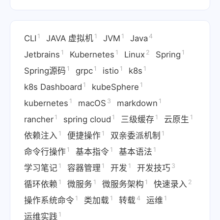
1
1
1
4
CLI
JAVA 虚拟机
JVM
Java
1
1
2
1
Jetbrains
Kubernetes
Linux
Spring
1
1
1
1
Spring源码
grpc
istio
k8s
1
1
k8s Dashboard
kubeSphere
1
3
1
kubernetes
macOS
markdown
1
1
1
1
rancher
spring cloud
三级缓存
云原生
1
1
1
依赖注入
便捷操作
双亲委派机制
1
1
1
命令行操作
基本指令
基本语法
1
1
1
3
学习笔记
容器管理
开发
开发技巧
1
1
1
2
循环依赖
微服务
微服务架构
快速录入
1
1
4
1
操作系统命令
类加载
转载
运维
1
运维实践