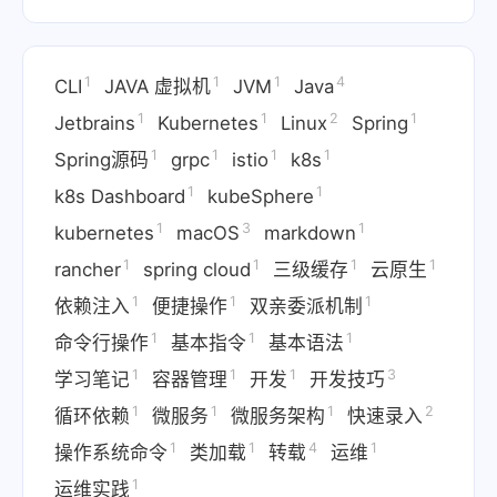
1
1
1
4
CLI
JAVA 虚拟机
JVM
Java
1
1
2
1
Jetbrains
Kubernetes
Linux
Spring
1
1
1
1
Spring源码
grpc
istio
k8s
1
1
k8s Dashboard
kubeSphere
1
3
1
kubernetes
macOS
markdown
1
1
1
1
rancher
spring cloud
三级缓存
云原生
1
1
1
依赖注入
便捷操作
双亲委派机制
1
1
1
命令行操作
基本指令
基本语法
1
1
1
3
学习笔记
容器管理
开发
开发技巧
1
1
1
2
循环依赖
微服务
微服务架构
快速录入
1
1
4
1
操作系统命令
类加载
转载
运维
1
运维实践