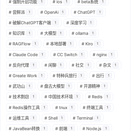
#
强制开启功能
#
ios
#
beta系统
1
1
1
#
尝鲜派
#
OpenAi
#
ChatGPT
1
1
1
#
破解ChatGPT客户端
#
深度学习
1
1
#
知识库
#
大模型
#
ollama
1
1
1
#
RAGFlow
#
本地部署
#
Kiro
1
1
1
#
Claude Code
#
CC Switch
#
nginx
1
1
1
#
反向代理
#
闲聊
#
社交
#
杂文
1
1
1
1
#
Greate Work
#
特种兵旅行
#
出行
1
1
1
#
武功山
#
盘古大模型
#
开源精神
1
1
1
#
技术剽窃
#
中国技术环境
#
Redis
1
1
1
#
Redis操作工具
#
tnux
#
终端工具
1
1
1
#
运维工具
#
Shell
#
Terminal
1
1
1
#
JavaBean转换
#
前端
#
Node.js
1
1
1