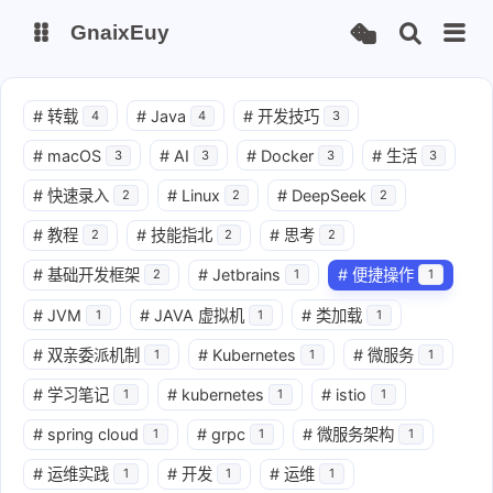
GnaixEuy
主页
博客
#
转载
#
Java
#
开发技巧
4
4
3
#
macOS
#
AI
#
Docker
#
生活
3
3
3
3
站点运行监测
Nas私有云
#
快速录入
#
Linux
#
DeepSeek
2
2
2
it-tools工具集
ChatGPT-Next
#
教程
#
技能指北
#
思考
2
2
2
爱国学习平台(暂时关闭)
LobeHub 智能AI聚合站
#
基础开发框架
#
Jetbrains
#
便捷操作
2
1
1
#
JVM
#
JAVA 虚拟机
#
类加载
1
1
1
#
双亲委派机制
#
Kubernetes
#
微服务
1
1
1
#
学习笔记
#
kubernetes
#
istio
1
1
1
#
spring cloud
#
grpc
#
微服务架构
1
1
1
#
运维实践
#
开发
#
运维
1
1
1