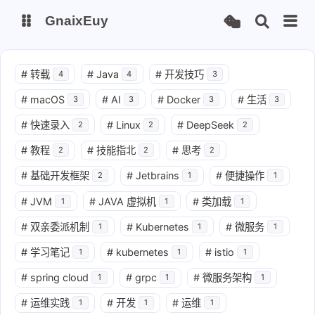
GnaixEuy
主页
博客
#
转载
#
Java
#
开发技巧
4
4
3
#
macOS
#
AI
#
Docker
#
生活
3
3
3
3
站点运行监测
Nas私有云
#
快速录入
#
Linux
#
DeepSeek
2
2
2
it-tools工具集
ChatGPT-Next
#
教程
#
技能指北
#
思考
2
2
2
爱国学习平台(暂时关闭)
LobeHub 智能AI聚合站
#
基础开发框架
#
Jetbrains
#
便捷操作
2
1
1
#
JVM
#
JAVA 虚拟机
#
类加载
1
1
1
#
双亲委派机制
#
Kubernetes
#
微服务
1
1
1
#
学习笔记
#
kubernetes
#
istio
1
1
1
#
spring cloud
#
grpc
#
微服务架构
1
1
1
#
运维实践
#
开发
#
运维
1
1
1