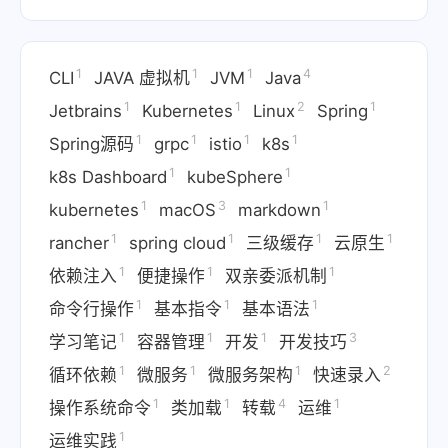
1
1
1
4
CLI
JAVA 虚拟机
JVM
Java
1
1
2
1
Jetbrains
Kubernetes
Linux
Spring
1
1
1
1
Spring源码
grpc
istio
k8s
1
1
k8s Dashboard
kubeSphere
1
3
1
kubernetes
macOS
markdown
1
1
1
1
rancher
spring cloud
三级缓存
云原生
1
1
1
依赖注入
便捷操作
双亲委派机制
1
1
1
命令行操作
基本指令
基本语法
1
1
1
3
学习笔记
容器管理
开发
开发技巧
1
1
1
2
循环依赖
微服务
微服务架构
快速录入
1
1
4
1
操作系统命令
类加载
转载
运维
1
运维实践