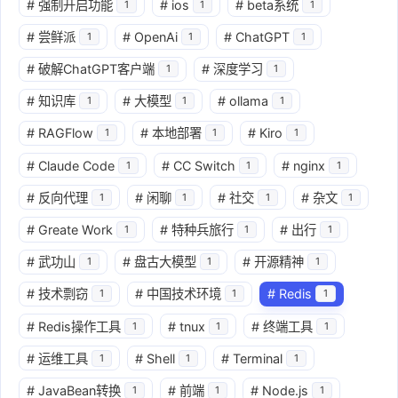
#
强制开启功能
#
ios
#
beta系统
1
1
1
#
尝鲜派
#
OpenAi
#
ChatGPT
1
1
1
#
破解ChatGPT客户端
#
深度学习
1
1
#
知识库
#
大模型
#
ollama
1
1
1
#
RAGFlow
#
本地部署
#
Kiro
1
1
1
#
Claude Code
#
CC Switch
#
nginx
1
1
1
#
反向代理
#
闲聊
#
社交
#
杂文
1
1
1
1
#
Greate Work
#
特种兵旅行
#
出行
1
1
1
#
武功山
#
盘古大模型
#
开源精神
1
1
1
#
技术剽窃
#
中国技术环境
#
Redis
1
1
1
#
Redis操作工具
#
tnux
#
终端工具
1
1
1
#
运维工具
#
Shell
#
Terminal
1
1
1
#
JavaBean转换
#
前端
#
Node.js
1
1
1