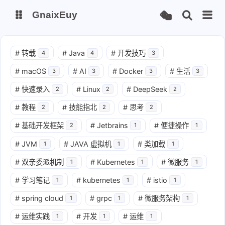
GnaixEuy
主页
博客
#
转载
#
Java
#
开发技巧
4
4
3
#
macOS
#
AI
#
Docker
#
生活
3
3
3
3
站点运行监测
Nas私有云
#
快速录入
#
Linux
#
DeepSeek
2
2
2
it-tools工具集
ChatGPT-Next
#
教程
#
技能指北
#
思考
2
2
2
爱国学习平台(暂时关闭)
LobeHub 智能AI聚合站
#
基础开发框架
#
Jetbrains
#
便捷操作
2
1
1
#
JVM
#
JAVA 虚拟机
#
类加载
1
1
1
#
双亲委派机制
#
Kubernetes
#
微服务
1
1
1
#
学习笔记
#
kubernetes
#
istio
1
1
1
#
spring cloud
#
grpc
#
微服务架构
1
1
1
#
运维实践
#
开发
#
运维
1
1
1