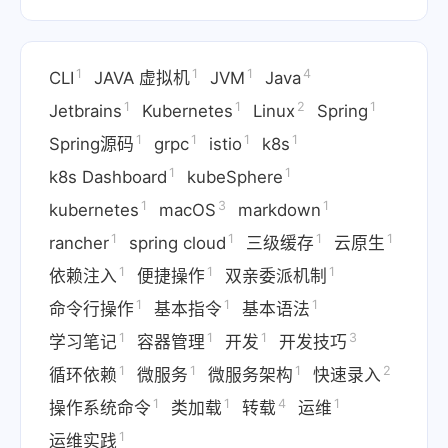
1
1
1
4
CLI
JAVA 虚拟机
JVM
Java
1
1
2
1
Jetbrains
Kubernetes
Linux
Spring
1
1
1
1
Spring源码
grpc
istio
k8s
1
1
k8s Dashboard
kubeSphere
1
3
1
kubernetes
macOS
markdown
1
1
1
1
rancher
spring cloud
三级缓存
云原生
1
1
1
依赖注入
便捷操作
双亲委派机制
1
1
1
命令行操作
基本指令
基本语法
1
1
1
3
学习笔记
容器管理
开发
开发技巧
1
1
1
2
循环依赖
微服务
微服务架构
快速录入
1
1
4
1
操作系统命令
类加载
转载
运维
1
运维实践