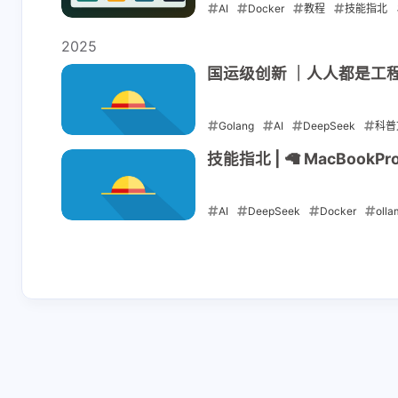
的详细代码
AI
Docker
教程
技能指北
善）。
GnaixEuy
Elykia
2026-05-13
2025
请勾选上方的四个复
[链接]头像
国运级创新 ｜人人都是工程
选框然后评论框就会
吧，[链接]
显示出来就可以申请
2-6-2025
10-25-2024
友链了！一起共同进
Golang
AI
DeepSeek
科普
步！友情链接审核平
2025-02-14
技能指北 | 🦙 MacBook
均需要3个工作日，请
GnaixEuy
Elykia
保证贵站已添加本站
已添加，欢迎来访👏
佬，交换一
友链，避免审核失
AI
DeepSeek
Docker
oll
name: Elykia
败。
2025-02-08
接]avatar: 
10-21-2024
10-13-2024
接]descr:
人siteshot: