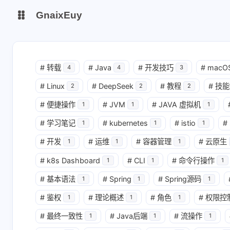
GnaixEuy
主页
博客
#
转载
#
Java
#
开发技巧
#
macO
4
4
3
#
Linux
#
DeepSeek
#
教程
#
技能
站点运行监测
Nas私有云
2
2
2
#
便捷操作
#
JVM
#
JAVA 虚拟机
1
1
1
it-tools工具集
ChatGPT-Next
#
学习笔记
#
kubernetes
#
istio
#
1
1
1
爱国学习平台(暂时关闭)
LobeHub 智能AI聚合站
#
开发
#
运维
#
容器管理
#
云原生
1
1
1
#
k8s Dashboard
#
CLI
#
命令行操作
1
1
1
#
基本语法
#
Spring
#
Spring源码
1
1
1
#
鉴权
#
理论概述
#
角色
#
权限控
1
1
1
#
最终一致性
#
Java后端
#
流操作
1
1
1