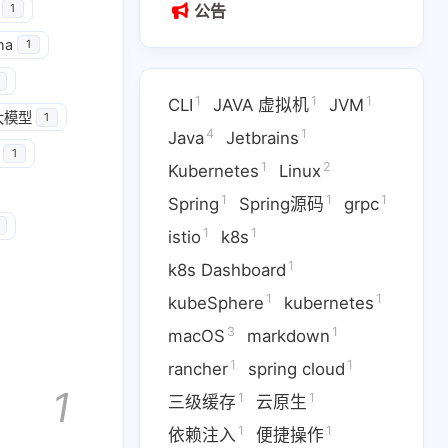
公告
1
ma
1
1
1
1
CLI
JAVA 虚拟机
JVM
大模型
1
4
1
Java
Jetbrains
1
1
2
Kubernetes
Linux
1
1
1
Spring
Spring源码
grpc
1
1
istio
k8s
1
k8s Dashboard
1
1
kubeSphere
kubernetes
3
1
1
1
Jetbrains
Kubernetes
macOS
markdown
1
1
rancher
spring cloud
1
1
1
pc
istio
k8s
1
1
1
三级缓存
云原生
1
3
1
ernetes
macOS
markdown
1
1
依赖注入
便捷操作