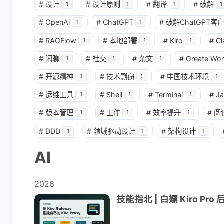
#
设计
#
设计原则
#
翻译
#
破解
1
1
1
1
#
OpenAi
#
ChatGPT
#
破解ChatGPT客
1
1
#
RAGFlow
#
本地部署
#
Kiro
#
Cl
1
1
1
#
闲聊
#
社交
#
杂文
#
Greate Wor
1
1
1
#
开源精神
#
技术剽窃
#
中国技术环境
1
1
1
#
运维工具
#
Shell
#
Terminal
#
J
1
1
1
#
版本管理
#
工作
#
效率提升
#
阅
1
1
1
互动
最新评论
#
DDD
#
领域驱动设计
#
架构设计
1
1
1
AI
1781700962
_le
悦翔牛逼
好文！能不
2026
享下在物流
技能指北 | 白嫖 Kiro Pro 后
Saga模式
6-17-2026
2-27-2025
外求分享锁