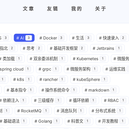
文章
友链
我的
关于
S
#
AI
#
Docker
#
生活
#
快速录入
3
3
3
3
2
指北
#
思考
#
基础开发框架
#
Jetbrains
2
2
2
1
#
类加载
#
双亲委派机制
#
Kubernetes
#
微服
1
1
1
spring cloud
#
grpc
#
微服务架构
#
运维实践
1
1
1
#
k8s
#
rancher
#
kubeSphere
1
1
1
1
#
基本指令
#
操作系统命令
#
markdown
1
1
1
#
依赖注入
#
三级缓存
#
循环依赖
#
RBAC
1
1
1
1
制
#
RocketMQ
#
消息队列
#
分布式系统
1
1
1
1
#
基础语法
#
Golang
#
科普文
#
开发教程
1
1
1
1