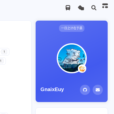
一日之计在于晨
务
1
1
GnaixEuy