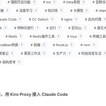
#
强制开启功能
#
ios
#
beta系统
#
尝鲜派
1
1
1
户端
#
深度学习
#
知识库
#
大模型
#
olla
1
1
1
1
aude Code
#
CC Switch
#
nginx
#
反向代理
1
1
1
1
k
#
特种兵旅行
#
出行
#
武功山
#
盘古
1
1
1
1
#
Redis
#
Redis操作工具
#
tnux
#
终端工具
1
1
1
avaBean转换
#
前端
#
Node.js
#
nvm
1
1
1
1
读笔记
#
菁英工作法
#
生产力
#
科技改变生活
1
1
1
1
兴趣点
寻找你感兴趣的领域
#
架构思考
1
1
1
1
4
CLI
JAVA 虚拟机
JVM
Java
能具体分
2
1
1
Linux
Spring
Spring源码
gr
系统中
，用 Kiro Proxy 接入 Claude Code
的实践？另
1
1
k8s Dashboard
kubeSphere
kub
库存案例