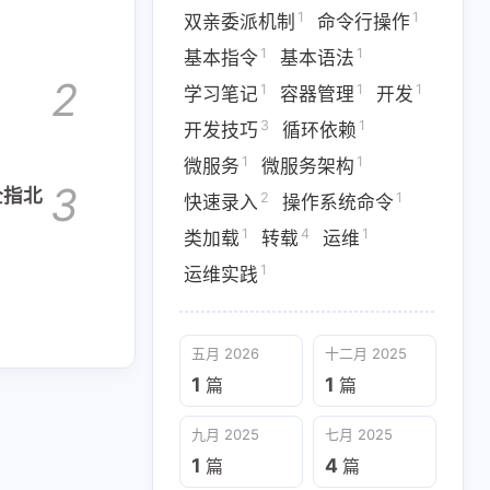
1
1
双亲委派机制
命令行操作
1
1
1
云原生
依赖注入
便捷操作
1
1
基本指令
基本语法
1
1
1
基本语法
学习笔记
2
1
1
1
学习笔记
容器管理
开发
1
1
1
3
1
依赖
微服务
微服务架构
开发技巧
循环依赖
1
1
微服务
微服务架构
4
1
1
转载
运维
运维实践
3
完全指北
2
1
快速录入
操作系统命令
1
4
1
类加载
转载
运维
九月 2025
七月 2025
1
运维实践
1
4
篇
篇
四月 2025
二月 2025
五月 2026
十二月 2025
1
5
篇
篇
1
1
篇
篇
九月 2025
七月 2025
1
4
篇
篇