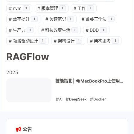
#
nvm
#
版本管理
#
工作
1
1
1
#
效率提升
#
阅读笔记
#
菁英工作法
1
1
1
#
生产力
#
科技改变生活
#
DDD
1
1
1
#
领域驱动设计
#
架构设计
#
架构思考
1
1
1
RAGFlow
2025
技能指北 | 🦙 MacBookPro上使用
Docker和Ollama部署RagFlow与
DeepSeek完全指北
AI
DeepSeek
Docker
ollama
RAGFlow
本地部署
教
程
技能指北
2025-02-08
公告