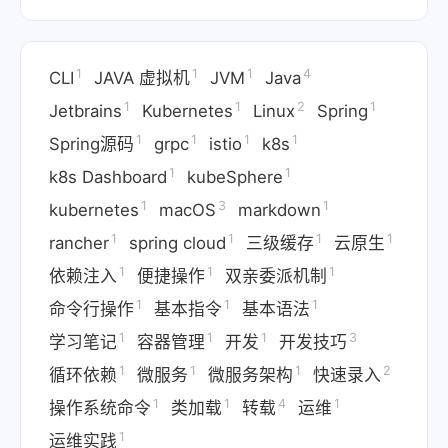
1
1
1
4
CLI
JAVA 虚拟机
JVM
Java
1
1
2
1
Jetbrains
Kubernetes
Linux
Spring
1
1
1
1
Spring源码
grpc
istio
k8s
1
1
k8s Dashboard
kubeSphere
1
3
1
kubernetes
macOS
markdown
1
1
1
1
rancher
spring cloud
三级缓存
云原生
1
1
1
依赖注入
便捷操作
双亲委派机制
1
1
1
命令行操作
基本指令
基本语法
1
1
1
3
学习笔记
容器管理
开发
开发技巧
1
1
1
2
循环依赖
微服务
微服务架构
快速录入
1
1
4
1
操作系统命令
类加载
转载
运维
1
运维实践