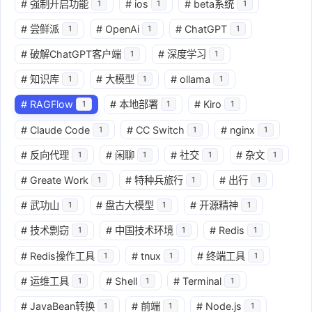
#
强制开启功能
#
ios
#
beta系统
1
1
1
#
尝鲜派
#
OpenAi
#
ChatGPT
1
1
1
#
破解ChatGPT客户端
#
深度学习
1
1
#
知识库
#
大模型
#
ollama
1
1
1
#
RAGFlow
#
本地部署
#
Kiro
1
1
1
#
Claude Code
#
CC Switch
#
nginx
1
1
1
#
反向代理
#
闲聊
#
社交
#
杂文
1
1
1
1
#
Greate Work
#
特种兵旅行
#
出行
1
1
1
#
武功山
#
盘古大模型
#
开源精神
1
1
1
#
技术剽窃
#
中国技术环境
#
Redis
1
1
1
#
Redis操作工具
#
tnux
#
终端工具
1
1
1
#
运维工具
#
Shell
#
Terminal
1
1
1
#
JavaBean转换
#
前端
#
Node.js
1
1
1