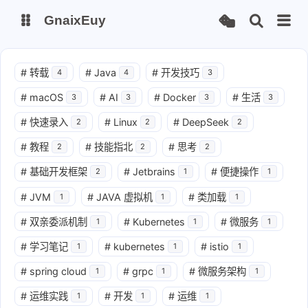
GnaixEuy
主页
博客
#
转载
#
Java
#
开发技巧
4
4
3
#
macOS
#
AI
#
Docker
#
生活
3
3
3
3
站点运行监测
Nas私有云
#
快速录入
#
Linux
#
DeepSeek
2
2
2
it-tools工具集
ChatGPT-Next
#
教程
#
技能指北
#
思考
2
2
2
爱国学习平台(暂时关闭)
LobeHub 智能AI聚合站
#
基础开发框架
#
Jetbrains
#
便捷操作
2
1
1
#
JVM
#
JAVA 虚拟机
#
类加载
1
1
1
#
双亲委派机制
#
Kubernetes
#
微服务
1
1
1
#
学习笔记
#
kubernetes
#
istio
1
1
1
#
spring cloud
#
grpc
#
微服务架构
1
1
1
#
运维实践
#
开发
#
运维
1
1
1