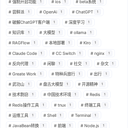
#
强制开启功能
#
ios
#
beta系统
1
1
1
#
尝鲜派
#
OpenAi
#
ChatGPT
1
1
1
#
破解ChatGPT客户端
#
深度学习
1
1
#
知识库
#
大模型
#
ollama
1
1
1
#
RAGFlow
#
本地部署
#
Kiro
1
1
1
#
Claude Code
#
CC Switch
#
nginx
1
1
1
#
反向代理
#
闲聊
#
社交
#
杂文
1
1
1
1
#
Greate Work
#
特种兵旅行
#
出行
1
1
1
#
武功山
#
盘古大模型
#
开源精神
1
1
1
#
技术剽窃
#
中国技术环境
#
Redis
1
1
1
#
Redis操作工具
#
tnux
#
终端工具
1
1
1
#
运维工具
#
Shell
#
Terminal
1
1
1
#
JavaBean转换
#
前端
#
Node.js
1
1
1