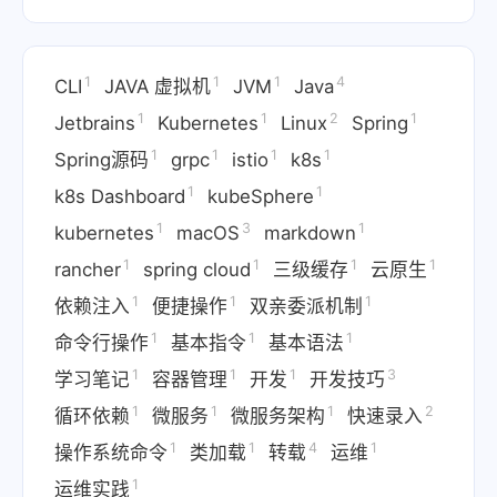
1
1
1
4
CLI
JAVA 虚拟机
JVM
Java
1
1
2
1
Jetbrains
Kubernetes
Linux
Spring
1
1
1
1
Spring源码
grpc
istio
k8s
1
1
k8s Dashboard
kubeSphere
1
3
1
kubernetes
macOS
markdown
1
1
1
1
rancher
spring cloud
三级缓存
云原生
1
1
1
依赖注入
便捷操作
双亲委派机制
1
1
1
命令行操作
基本指令
基本语法
1
1
1
3
学习笔记
容器管理
开发
开发技巧
1
1
1
2
循环依赖
微服务
微服务架构
快速录入
1
1
4
1
操作系统命令
类加载
转载
运维
1
运维实践