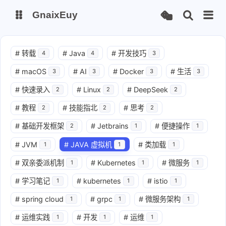
GnaixEuy
主页
博客
#
转载
#
Java
#
开发技巧
4
4
3
#
macOS
#
AI
#
Docker
#
生活
3
3
3
3
站点运行监测
Nas私有云
#
快速录入
#
Linux
#
DeepSeek
2
2
2
it-tools工具集
ChatGPT-Next
#
教程
#
技能指北
#
思考
2
2
2
爱国学习平台(暂时关闭)
LobeHub 智能AI聚合站
#
基础开发框架
#
Jetbrains
#
便捷操作
2
1
1
#
JVM
#
JAVA 虚拟机
#
类加载
1
1
1
#
双亲委派机制
#
Kubernetes
#
微服务
1
1
1
#
学习笔记
#
kubernetes
#
istio
1
1
1
#
spring cloud
#
grpc
#
微服务架构
1
1
1
#
运维实践
#
开发
#
运维
1
1
1