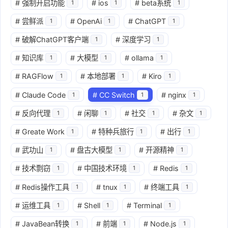
#
强制开启功能
#
ios
#
beta系统
1
1
1
#
尝鲜派
#
OpenAi
#
ChatGPT
1
1
1
#
破解ChatGPT客户端
#
深度学习
1
1
#
知识库
#
大模型
#
ollama
1
1
1
#
RAGFlow
#
本地部署
#
Kiro
1
1
1
#
Claude Code
#
CC Switch
#
nginx
1
1
1
#
反向代理
#
闲聊
#
社交
#
杂文
1
1
1
1
#
Greate Work
#
特种兵旅行
#
出行
1
1
1
#
武功山
#
盘古大模型
#
开源精神
1
1
1
#
技术剽窃
#
中国技术环境
#
Redis
1
1
1
#
Redis操作工具
#
tnux
#
终端工具
1
1
1
#
运维工具
#
Shell
#
Terminal
1
1
1
#
JavaBean转换
#
前端
#
Node.js
1
1
1