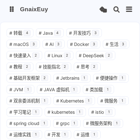
GnaixEuy
主页
博客
#
转载
#
Java
#
开发技巧
4
4
3
#
macOS
#
AI
#
Docker
#
生活
3
3
3
3
站点运行监测
Nas私有云
#
快速录入
#
Linux
#
DeepSeek
2
2
2
it-tools工具集
ChatGPT-Next
#
教程
#
技能指北
#
思考
2
2
2
爱国学习平台(暂时关闭)
LobeHub 智能AI聚合站
#
基础开发框架
#
Jetbrains
#
便捷操作
2
1
1
#
JVM
#
JAVA 虚拟机
#
类加载
1
1
1
#
双亲委派机制
#
Kubernetes
#
微服务
1
1
1
#
学习笔记
#
kubernetes
#
istio
1
1
1
#
spring cloud
#
grpc
#
微服务架构
1
1
1
#
运维实践
#
开发
#
运维
1
1
1