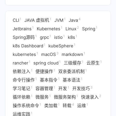
1
1
1
4
CLI
JAVA 虚拟机
JVM
Java
1
1
2
1
Jetbrains
Kubernetes
Linux
Spring
1
1
1
1
Spring源码
grpc
istio
k8s
1
1
k8s Dashboard
kubeSphere
1
3
1
kubernetes
macOS
markdown
1
1
1
1
rancher
spring cloud
三级缓存
云原生
1
1
1
依赖注入
便捷操作
双亲委派机制
1
1
1
命令行操作
基本指令
基本语法
1
1
1
3
学习笔记
容器管理
开发
开发技巧
1
1
1
2
循环依赖
微服务
微服务架构
快速录入
1
1
4
1
操作系统命令
类加载
转载
运维
1
运维实践