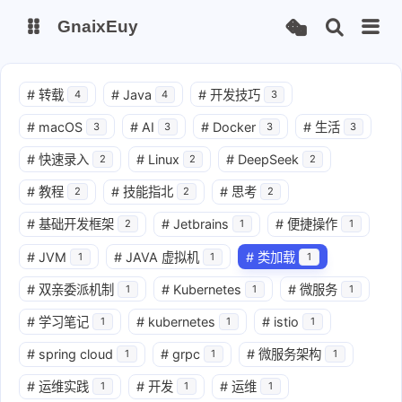
GnaixEuy
主页
博客
#
转载
#
Java
#
开发技巧
4
4
3
#
macOS
#
AI
#
Docker
#
生活
3
3
3
3
站点运行监测
Nas私有云
#
快速录入
#
Linux
#
DeepSeek
2
2
2
it-tools工具集
ChatGPT-Next
#
教程
#
技能指北
#
思考
2
2
2
爱国学习平台(暂时关闭)
LobeHub 智能AI聚合站
#
基础开发框架
#
Jetbrains
#
便捷操作
2
1
1
#
JVM
#
JAVA 虚拟机
#
类加载
1
1
1
#
双亲委派机制
#
Kubernetes
#
微服务
1
1
1
#
学习笔记
#
kubernetes
#
istio
1
1
1
#
spring cloud
#
grpc
#
微服务架构
1
1
1
#
运维实践
#
开发
#
运维
1
1
1