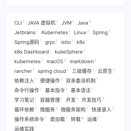
1
1
1
4
CLI
JAVA 虚拟机
JVM
Java
1
1
2
1
Jetbrains
Kubernetes
Linux
Spring
1
1
1
1
Spring源码
grpc
istio
k8s
1
1
k8s Dashboard
kubeSphere
1
3
1
kubernetes
macOS
markdown
1
1
1
1
rancher
spring cloud
三级缓存
云原生
1
1
1
依赖注入
便捷操作
双亲委派机制
1
1
1
命令行操作
基本指令
基本语法
1
1
1
3
学习笔记
容器管理
开发
开发技巧
1
1
1
2
循环依赖
微服务
微服务架构
快速录入
1
1
4
1
操作系统命令
类加载
转载
运维
1
运维实践