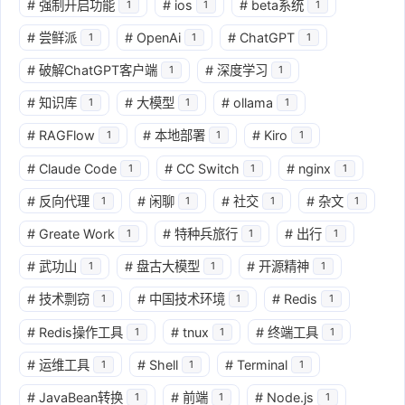
#
强制开启功能
#
ios
#
beta系统
1
1
1
#
尝鲜派
#
OpenAi
#
ChatGPT
1
1
1
#
破解ChatGPT客户端
#
深度学习
1
1
#
知识库
#
大模型
#
ollama
1
1
1
#
RAGFlow
#
本地部署
#
Kiro
1
1
1
#
Claude Code
#
CC Switch
#
nginx
1
1
1
#
反向代理
#
闲聊
#
社交
#
杂文
1
1
1
1
#
Greate Work
#
特种兵旅行
#
出行
1
1
1
#
武功山
#
盘古大模型
#
开源精神
1
1
1
#
技术剽窃
#
中国技术环境
#
Redis
1
1
1
#
Redis操作工具
#
tnux
#
终端工具
1
1
1
#
运维工具
#
Shell
#
Terminal
1
1
1
#
JavaBean转换
#
前端
#
Node.js
1
1
1