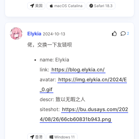
美国
macOS Catalina
Safari 18.3
Elykia
2
2024-10-13
佬，交换一下友链呗
name: Elykia
link:
https://blog.elykia.cn/
avatar:
https://img.elykia.cn/2024/E
_0.gif
descr: 致以无暇之人
siteshot:
https://bu.dusays.com/202
4/08/26/66cb60831b943.png
香港
Windows 11