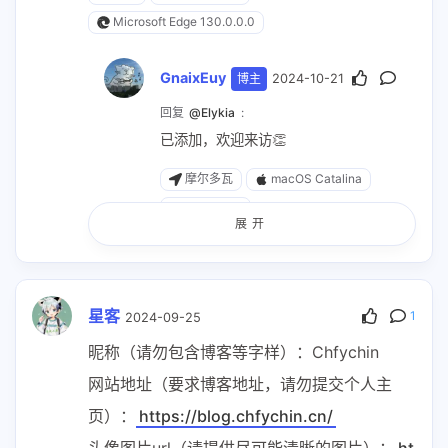
Microsoft Edge 130.0.0.0
GnaixEuy
博主
2024-10-21
回复
@Elykia
:
已添加，欢迎来访👏
摩尔多瓦
macOS Catalina
Safari 18.1
展开
Elykia
2024-10-25
星客
回复
@GnaixEuy
:
1
2024-09-25
https://blog.elykia.cn/
昵称（请勿包含博客等字样）：Chfychin
头像修改一下吧，
https://bu.dusay
网站地址（要求博客地址，请勿提交个人主
s.com/2024/10/25/671b2438203a
页）：
https://blog.chfychin.cn/
6.gif
头像图片url（请提供尽可能清晰的图片）：
ht