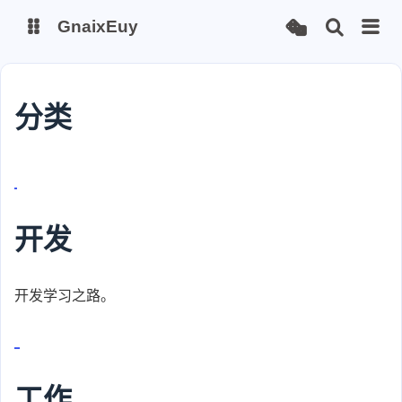
GnaixEuy
主页
博客
分类
站点运行监测
Nas私有云
it-tools工具集
ChatGPT-Next
爱国学习平台(暂时关闭)
LobeHub 智能AI聚合站
开发
开发学习之路。
工作