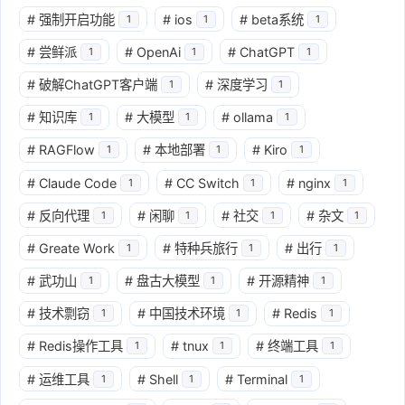
#
强制开启功能
#
ios
#
beta系统
1
1
1
#
尝鲜派
#
OpenAi
#
ChatGPT
1
1
1
#
破解ChatGPT客户端
#
深度学习
1
1
#
知识库
#
大模型
#
ollama
1
1
1
#
RAGFlow
#
本地部署
#
Kiro
1
1
1
#
Claude Code
#
CC Switch
#
nginx
1
1
1
#
反向代理
#
闲聊
#
社交
#
杂文
1
1
1
1
#
Greate Work
#
特种兵旅行
#
出行
1
1
1
#
武功山
#
盘古大模型
#
开源精神
1
1
1
#
技术剽窃
#
中国技术环境
#
Redis
1
1
1
#
Redis操作工具
#
tnux
#
终端工具
1
1
1
#
运维工具
#
Shell
#
Terminal
1
1
1