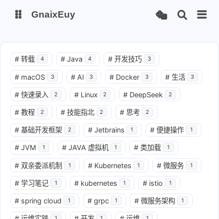
GnaixEuy
主页
博客
#
转载
#
Java
#
开发技巧
4
4
3
#
macOS
#
AI
#
Docker
#
生活
3
3
3
3
站点运行监测
Nas私有云
#
快速录入
#
Linux
#
DeepSeek
2
2
2
it-tools工具集
ChatGPT-Next
#
教程
#
技能指北
#
思考
2
2
2
爱国学习平台(暂时关闭)
LobeHub 智能AI聚合站
#
基础开发框架
#
Jetbrains
#
便捷操作
2
1
1
#
JVM
#
JAVA 虚拟机
#
类加载
1
1
1
#
双亲委派机制
#
Kubernetes
#
微服务
1
1
1
#
学习笔记
#
kubernetes
#
istio
1
1
1
#
spring cloud
#
grpc
#
微服务架构
1
1
1
#
运维实践
#
开发
#
运维
1
1
1