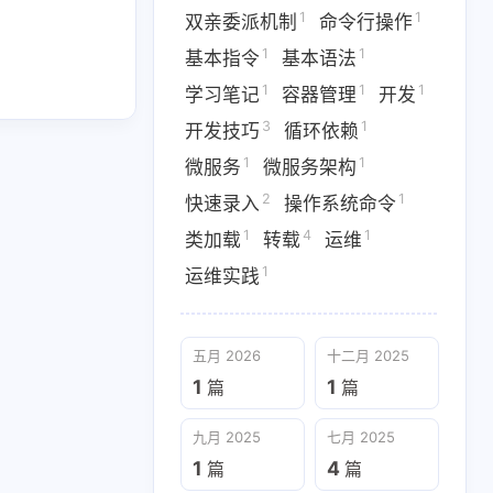
1
1
双亲委派机制
命令行操作
1
1
1
云原生
依赖注入
便捷操作
1
1
基本指令
基本语法
1
1
1
基本语法
学习笔记
1
1
1
学习笔记
容器管理
开发
1
1
1
3
1
依赖
微服务
微服务架构
开发技巧
循环依赖
1
1
微服务
微服务架构
4
1
1
转载
运维
运维实践
2
1
快速录入
操作系统命令
1
4
1
类加载
转载
运维
九月 2025
七月 2025
1
运维实践
1
4
篇
篇
四月 2025
二月 2025
五月 2026
十二月 2025
1
5
篇
篇
1
1
篇
篇
九月 2025
七月 2025
1
4
篇
篇