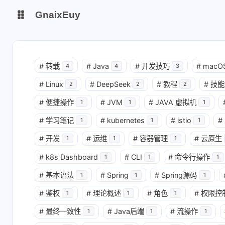
GnaixEuy
主页
博客
#
转载
#
Java
#
开发技巧
#
macO
4
4
3
#
Linux
#
DeepSeek
#
教程
#
技能
站点运行监测
Nas私有云
2
2
2
#
便捷操作
#
JVM
#
JAVA 虚拟机
1
1
1
it-tools工具集
ChatGPT-Next
#
学习笔记
#
kubernetes
#
istio
#
1
1
1
爱国学习平台(暂时关闭)
LobeHub 智能AI聚合站
#
开发
#
运维
#
容器管理
#
云原生
1
1
1
#
k8s Dashboard
#
CLI
#
命令行操作
1
1
1
#
基本语法
#
Spring
#
Spring源码
1
1
1
#
鉴权
#
理论概述
#
角色
#
权限控
1
1
1
#
最终一致性
#
Java后端
#
流操作
1
1
1