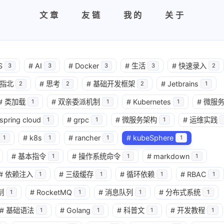
文章
友链
我的
关于
S
#
AI
#
Docker
#
生活
#
快速录入
3
3
3
3
2
指北
#
思考
#
基础开发框架
#
Jetbrains
2
2
2
1
#
类加载
#
双亲委派机制
#
Kubernetes
#
微服
1
1
1
spring cloud
#
grpc
#
微服务架构
#
运维实践
1
1
1
#
k8s
#
rancher
#
kubeSphere
1
1
1
1
#
基本指令
#
操作系统命令
#
markdown
1
1
1
#
依赖注入
#
三级缓存
#
循环依赖
#
RBAC
1
1
1
1
制
#
RocketMQ
#
消息队列
#
分布式系统
1
1
1
1
#
基础语法
#
Golang
#
科普文
#
开发教程
1
1
1
1