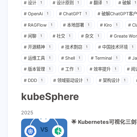
#
设计
#
设计原则
#
翻译
#
破解
1
1
1
1
#
OpenAi
#
ChatGPT
#
破解ChatGPT客
1
1
#
RAGFlow
#
本地部署
#
Kiro
#
Cl
1
1
1
#
闲聊
#
社交
#
杂文
#
Greate Wor
1
1
1
#
开源精神
#
技术剽窃
#
中国技术环境
1
1
1
#
运维工具
#
Shell
#
Terminal
#
J
1
1
1
#
版本管理
#
工作
#
效率提升
#
阅
1
1
1
互动
最新评论
#
DDD
#
领域驱动设计
#
架构设计
1
1
1
kubeSphere
1781700962
_le
悦翔牛逼
好文！能不
2025
享下在物流
🌟 Kubernetes可视化三剑客
Saga模式
6-17-2026
2-27-2025
外求分享锁