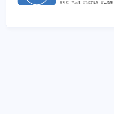
的详细代码
开发
运维
容器管理
云原生
善）。
GnaixEuy
Elykia
2025-06-30
请勾选上方的四个复
[链接]头像
选框然后评论框就会
吧，[链接]
显示出来就可以申请
2-6-2025
10-25-2024
友链了！一起共同进
步！友情链接审核平
均需要3个工作日，请
GnaixEuy
Elykia
保证贵站已添加本站
已添加，欢迎来访👏
佬，交换一
友链，避免审核失
name: Elykia
败。
接]avatar: 
10-21-2024
10-13-2024
接]descr:
人siteshot: