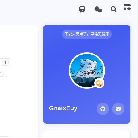
不要太劳累了，早睡更健康
务
1
1
GnaixEuy