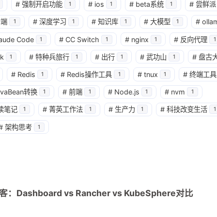
#
强制开启功能
#
ios
#
beta系统
#
尝鲜派
1
1
1
户端
#
深度学习
#
知识库
#
大模型
#
olla
1
1
1
1
aude Code
#
CC Switch
#
nginx
#
反向代理
1
1
1
1
k
#
特种兵旅行
#
出行
#
武功山
#
盘古
1
1
1
1
#
Redis
#
Redis操作工具
#
tnux
#
终端工具
1
1
1
avaBean转换
#
前端
#
Node.js
#
nvm
1
1
1
1
读笔记
#
菁英工作法
#
生产力
#
科技改变生活
1
1
1
1
兴趣点
寻找你感兴趣的领域
#
架构思考
1
1
1
1
4
CLI
JAVA 虚拟机
JVM
Java
能具体分
2
1
1
Linux
Spring
Spring源码
gr
系统中
：Dashboard vs Rancher vs KubeSphere对比
的实践？另
1
1
k8s Dashboard
kubeSphere
kub
库存案例