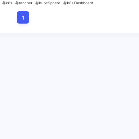
（多多益
k8s
rancher
kubeSphere
k8s Dashboard
1
1
1
rancher
spring cloud
三级缓存
1
1
1
修改一下
双亲委派机制
命令行操作
基本指令
1
1
3
容器管理
开发
开发技巧
循环
2
1
1
快速录入
操作系统命令
类加载
五月 2026
十二月 2025
下友链呗
1
1
link: [链
篇
篇
[链
 致以无暇之
六月 2025
五月 2025
 [链接]
4
1
篇
篇