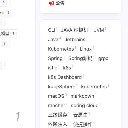
公告
1
ma
1
1
1
1
CLI
JAVA 虚拟机
JVM
大模型
1
4
1
Java
Jetbrains
1
1
2
Kubernetes
Linux
1
1
1
Spring
Spring源码
grpc
1
1
istio
k8s
1
k8s Dashboard
1
1
kubeSphere
kubernetes
3
1
1
1
Jetbrains
Kubernetes
macOS
markdown
1
1
rancher
spring cloud
1
1
1
pc
istio
k8s
1
1
1
三级缓存
云原生
1
3
1
ernetes
macOS
markdown
1
1
依赖注入
便捷操作