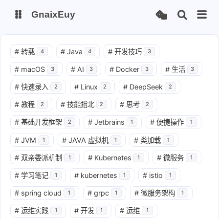
GnaixEuy
主页
博客
#
转载
#
Java
#
开发技巧
4
4
3
#
macOS
#
AI
#
Docker
#
生活
3
3
3
3
站点运行监测
Nas私有云
#
快速录入
#
Linux
#
DeepSeek
2
2
2
it-tools工具集
ChatGPT-Next
#
教程
#
技能指北
#
思考
2
2
2
爱国学习平台(暂时关闭)
LobeHub 智能AI聚合站
#
基础开发框架
#
Jetbrains
#
便捷操作
2
1
1
#
JVM
#
JAVA 虚拟机
#
类加载
1
1
1
#
双亲委派机制
#
Kubernetes
#
微服务
1
1
1
#
学习笔记
#
kubernetes
#
istio
1
1
1
#
spring cloud
#
grpc
#
微服务架构
1
1
1
#
运维实践
#
开发
#
运维
1
1
1