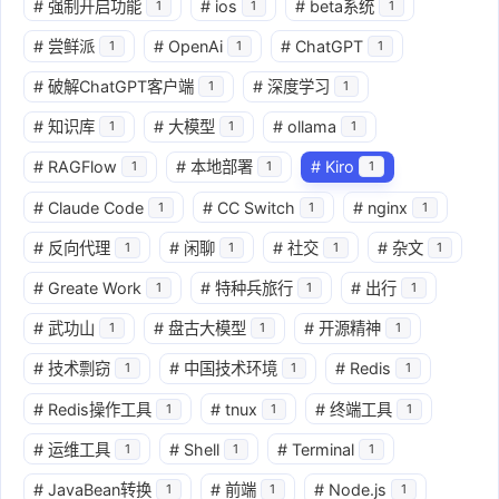
#
强制开启功能
#
ios
#
beta系统
1
1
1
#
尝鲜派
#
OpenAi
#
ChatGPT
1
1
1
#
破解ChatGPT客户端
#
深度学习
1
1
#
知识库
#
大模型
#
ollama
1
1
1
#
RAGFlow
#
本地部署
#
Kiro
1
1
1
#
Claude Code
#
CC Switch
#
nginx
1
1
1
#
反向代理
#
闲聊
#
社交
#
杂文
1
1
1
1
#
Greate Work
#
特种兵旅行
#
出行
1
1
1
#
武功山
#
盘古大模型
#
开源精神
1
1
1
#
技术剽窃
#
中国技术环境
#
Redis
1
1
1
#
Redis操作工具
#
tnux
#
终端工具
1
1
1
#
运维工具
#
Shell
#
Terminal
1
1
1
#
JavaBean转换
#
前端
#
Node.js
1
1
1