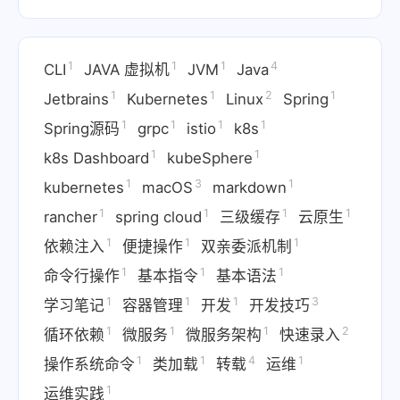
1
1
1
4
CLI
JAVA 虚拟机
JVM
Java
1
1
2
1
Jetbrains
Kubernetes
Linux
Spring
1
1
1
1
Spring源码
grpc
istio
k8s
1
1
k8s Dashboard
kubeSphere
1
3
1
kubernetes
macOS
markdown
1
1
1
1
rancher
spring cloud
三级缓存
云原生
1
1
1
依赖注入
便捷操作
双亲委派机制
1
1
1
命令行操作
基本指令
基本语法
1
1
1
3
学习笔记
容器管理
开发
开发技巧
1
1
1
2
循环依赖
微服务
微服务架构
快速录入
1
1
4
1
操作系统命令
类加载
转载
运维
1
运维实践