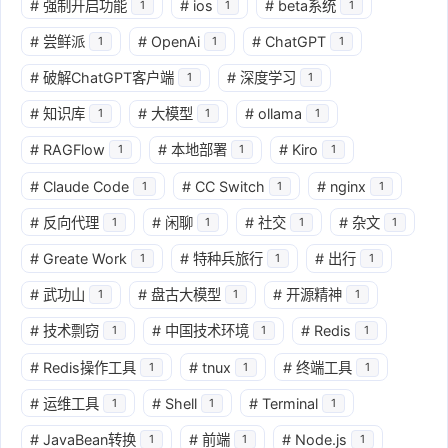
#
强制开启功能
#
ios
#
beta系统
1
1
1
#
尝鲜派
#
OpenAi
#
ChatGPT
1
1
1
#
破解ChatGPT客户端
#
深度学习
1
1
#
知识库
#
大模型
#
ollama
1
1
1
#
RAGFlow
#
本地部署
#
Kiro
1
1
1
#
Claude Code
#
CC Switch
#
nginx
1
1
1
#
反向代理
#
闲聊
#
社交
#
杂文
1
1
1
1
#
Greate Work
#
特种兵旅行
#
出行
1
1
1
#
武功山
#
盘古大模型
#
开源精神
1
1
1
#
技术剽窃
#
中国技术环境
#
Redis
1
1
1
#
Redis操作工具
#
tnux
#
终端工具
1
1
1
#
运维工具
#
Shell
#
Terminal
1
1
1
#
JavaBean转换
#
前端
#
Node.js
1
1
1