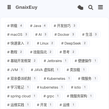
GnaixEuy
主页
博客
#
转载
#
Java
#
开发技巧
4
4
3
#
macOS
#
AI
#
Docker
#
生活
3
3
3
3
站点运行监测
Nas私有云
#
快速录入
#
Linux
#
DeepSeek
2
2
2
it-tools工具集
ChatGPT-Next
#
教程
#
技能指北
#
思考
2
2
2
爱国学习平台(暂时关闭)
LobeHub 智能AI聚合站
#
基础开发框架
#
Jetbrains
#
便捷操作
2
1
1
#
JVM
#
JAVA 虚拟机
#
类加载
1
1
1
#
双亲委派机制
#
Kubernetes
#
微服务
1
1
1
#
学习笔记
#
kubernetes
#
istio
1
1
1
#
spring cloud
#
grpc
#
微服务架构
1
1
1
#
运维实践
#
开发
#
运维
1
1
1