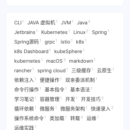
1
1
1
4
CLI
JAVA 虚拟机
JVM
Java
1
1
2
1
Jetbrains
Kubernetes
Linux
Spring
1
1
1
1
Spring源码
grpc
istio
k8s
1
1
k8s Dashboard
kubeSphere
1
3
1
kubernetes
macOS
markdown
1
1
1
1
rancher
spring cloud
三级缓存
云原生
1
1
1
依赖注入
便捷操作
双亲委派机制
1
1
1
命令行操作
基本指令
基本语法
1
1
1
3
学习笔记
容器管理
开发
开发技巧
1
1
1
2
循环依赖
微服务
微服务架构
快速录入
1
1
4
1
操作系统命令
类加载
转载
运维
1
运维实践