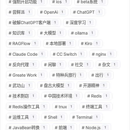
#
强制开启功能
#
ios
#
beta系统
1
1
1
#
尝鲜派
#
OpenAi
#
ChatGPT
1
1
1
#
破解ChatGPT客户端
#
深度学习
1
1
#
知识库
#
大模型
#
ollama
1
1
1
#
RAGFlow
#
本地部署
#
Kiro
1
1
1
#
Claude Code
#
CC Switch
#
nginx
1
1
1
#
反向代理
#
闲聊
#
社交
#
杂文
1
1
1
1
#
Greate Work
#
特种兵旅行
#
出行
1
1
1
#
武功山
#
盘古大模型
#
开源精神
1
1
1
#
技术剽窃
#
中国技术环境
#
Redis
1
1
1
#
Redis操作工具
#
tnux
#
终端工具
1
1
1
#
运维工具
#
Shell
#
Terminal
1
1
1
#
JavaBean转换
#
前端
#
Node.js
1
1
1