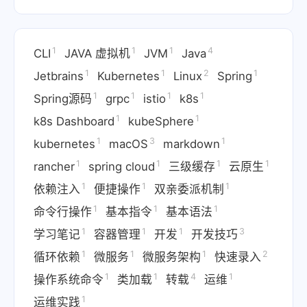
1
1
1
4
CLI
JAVA 虚拟机
JVM
Java
1
1
2
1
Jetbrains
Kubernetes
Linux
Spring
1
1
1
1
Spring源码
grpc
istio
k8s
1
1
k8s Dashboard
kubeSphere
1
3
1
kubernetes
macOS
markdown
1
1
1
1
rancher
spring cloud
三级缓存
云原生
1
1
1
依赖注入
便捷操作
双亲委派机制
1
1
1
命令行操作
基本指令
基本语法
1
1
1
3
学习笔记
容器管理
开发
开发技巧
1
1
1
2
循环依赖
微服务
微服务架构
快速录入
1
1
4
1
操作系统命令
类加载
转载
运维
1
运维实践