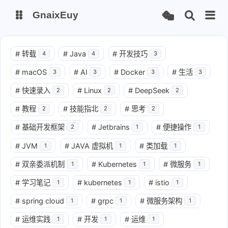
GnaixEuy
主页
博客
#
转载
#
Java
#
开发技巧
4
4
3
#
macOS
#
AI
#
Docker
#
生活
3
3
3
3
站点运行监测
Nas私有云
#
快速录入
#
Linux
#
DeepSeek
2
2
2
it-tools工具集
ChatGPT-Next
#
教程
#
技能指北
#
思考
2
2
2
爱国学习平台(暂时关闭)
LobeHub 智能AI聚合站
#
基础开发框架
#
Jetbrains
#
便捷操作
2
1
1
#
JVM
#
JAVA 虚拟机
#
类加载
1
1
1
#
双亲委派机制
#
Kubernetes
#
微服务
1
1
1
#
学习笔记
#
kubernetes
#
istio
1
1
1
#
spring cloud
#
grpc
#
微服务架构
1
1
1
#
运维实践
#
开发
#
运维
1
1
1