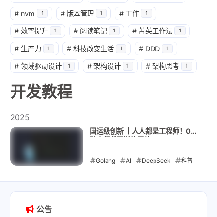
#
nvm
#
版本管理
#
工作
1
1
1
#
效率提升
#
阅读笔记
#
菁英工作法
1
1
1
#
生产力
#
科技改变生活
#
DDD
1
1
1
#
领域驱动设计
#
架构设计
#
架构思考
1
1
1
开发教程
2025
国运级创新 ｜人人都是工程师！0基
础十行代码训练同款DeepSeek
Golang
AI
DeepSeek
科普
文
开发教程
2025-02-14
公告