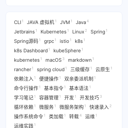
1
1
1
4
CLI
JAVA 虚拟机
JVM
Java
1
1
2
1
Jetbrains
Kubernetes
Linux
Spring
1
1
1
1
Spring源码
grpc
istio
k8s
1
1
k8s Dashboard
kubeSphere
1
3
1
kubernetes
macOS
markdown
1
1
1
1
rancher
spring cloud
三级缓存
云原生
1
1
1
依赖注入
便捷操作
双亲委派机制
1
1
1
命令行操作
基本指令
基本语法
1
1
1
3
学习笔记
容器管理
开发
开发技巧
1
1
1
2
循环依赖
微服务
微服务架构
快速录入
1
1
4
1
操作系统命令
类加载
转载
运维
1
运维实践