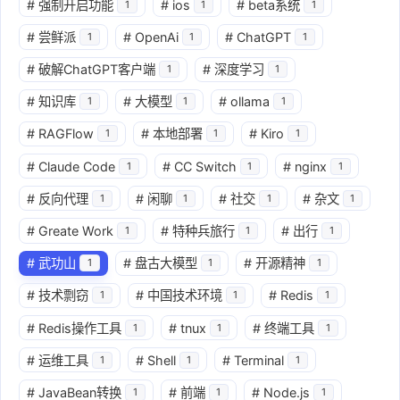
#
强制开启功能
#
ios
#
beta系统
1
1
1
#
尝鲜派
#
OpenAi
#
ChatGPT
1
1
1
#
破解ChatGPT客户端
#
深度学习
1
1
#
知识库
#
大模型
#
ollama
1
1
1
#
RAGFlow
#
本地部署
#
Kiro
1
1
1
#
Claude Code
#
CC Switch
#
nginx
1
1
1
#
反向代理
#
闲聊
#
社交
#
杂文
1
1
1
1
#
Greate Work
#
特种兵旅行
#
出行
1
1
1
#
武功山
#
盘古大模型
#
开源精神
1
1
1
#
技术剽窃
#
中国技术环境
#
Redis
1
1
1
#
Redis操作工具
#
tnux
#
终端工具
1
1
1
#
运维工具
#
Shell
#
Terminal
1
1
1
#
JavaBean转换
#
前端
#
Node.js
1
1
1