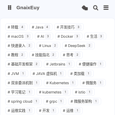
GnaixEuy
主页
博客
#
转载
#
Java
#
开发技巧
4
4
3
#
macOS
#
AI
#
Docker
#
生活
3
3
3
3
站点运行监测
Nas私有云
#
快速录入
#
Linux
#
DeepSeek
2
2
2
it-tools工具集
ChatGPT-Next
#
教程
#
技能指北
#
思考
2
2
2
爱国学习平台(暂时关闭)
LobeHub 智能AI聚合站
#
基础开发框架
#
Jetbrains
#
便捷操作
2
1
1
#
JVM
#
JAVA 虚拟机
#
类加载
1
1
1
#
双亲委派机制
#
Kubernetes
#
微服务
1
1
1
#
学习笔记
#
kubernetes
#
istio
1
1
1
#
spring cloud
#
grpc
#
微服务架构
1
1
1
#
运维实践
#
开发
#
运维
1
1
1