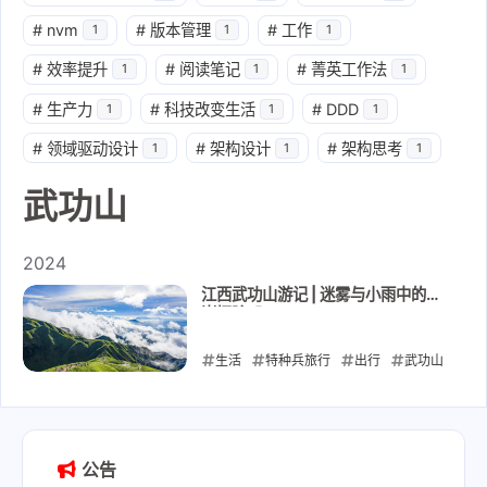
#
nvm
#
版本管理
#
工作
1
1
1
#
效率提升
#
阅读笔记
#
菁英工作法
1
1
1
#
生产力
#
科技改变生活
#
DDD
1
1
1
#
领域驱动设计
#
架构设计
#
架构思考
1
1
1
武功山
2024
江西武功山游记 | 迷雾与小雨中的山
巅探险 🧭
生活
特种兵旅行
出行
武功山
2024-09-10
公告