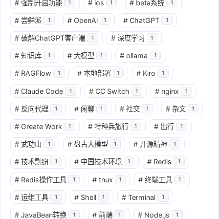
#
强制开启功能
#
ios
#
beta系统
1
1
1
#
尝鲜派
#
OpenAi
#
ChatGPT
1
1
1
#
破解ChatGPT客户端
#
深度学习
1
1
#
知识库
#
大模型
#
ollama
1
1
1
#
RAGFlow
#
本地部署
#
Kiro
1
1
1
#
Claude Code
#
CC Switch
#
nginx
1
1
1
#
反向代理
#
闲聊
#
社交
#
杂文
1
1
1
1
#
Greate Work
#
特种兵旅行
#
出行
1
1
1
#
武功山
#
盘古大模型
#
开源精神
1
1
1
#
技术剽窃
#
中国技术环境
#
Redis
1
1
1
#
Redis操作工具
#
tnux
#
终端工具
1
1
1
#
运维工具
#
Shell
#
Terminal
1
1
1
#
JavaBean转换
#
前端
#
Node.js
1
1
1