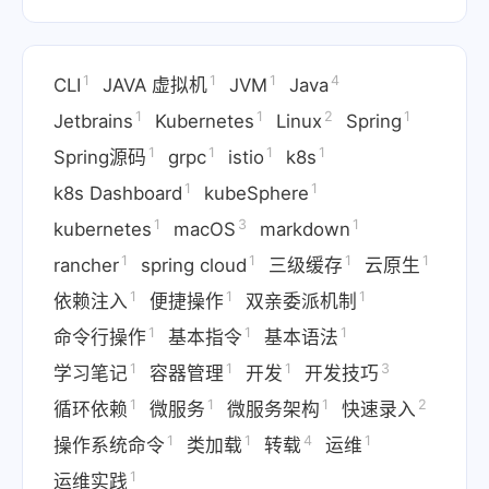
1
1
1
4
CLI
JAVA 虚拟机
JVM
Java
1
1
2
1
Jetbrains
Kubernetes
Linux
Spring
1
1
1
1
Spring源码
grpc
istio
k8s
1
1
k8s Dashboard
kubeSphere
1
3
1
kubernetes
macOS
markdown
1
1
1
1
rancher
spring cloud
三级缓存
云原生
1
1
1
依赖注入
便捷操作
双亲委派机制
1
1
1
命令行操作
基本指令
基本语法
1
1
1
3
学习笔记
容器管理
开发
开发技巧
1
1
1
2
循环依赖
微服务
微服务架构
快速录入
1
1
4
1
操作系统命令
类加载
转载
运维
1
运维实践