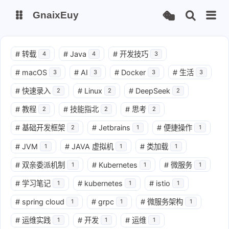
GnaixEuy
主页
博客
#
转载
#
Java
#
开发技巧
4
4
3
#
macOS
#
AI
#
Docker
#
生活
3
3
3
3
站点运行监测
Nas私有云
#
快速录入
#
Linux
#
DeepSeek
2
2
2
it-tools工具集
ChatGPT-Next
#
教程
#
技能指北
#
思考
2
2
2
爱国学习平台(暂时关闭)
LobeHub 智能AI聚合站
#
基础开发框架
#
Jetbrains
#
便捷操作
2
1
1
#
JVM
#
JAVA 虚拟机
#
类加载
1
1
1
#
双亲委派机制
#
Kubernetes
#
微服务
1
1
1
#
学习笔记
#
kubernetes
#
istio
1
1
1
#
spring cloud
#
grpc
#
微服务架构
1
1
1
#
运维实践
#
开发
#
运维
1
1
1