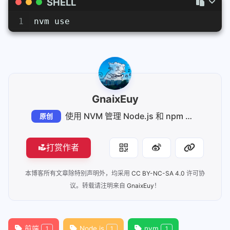
SHELL
1
nvm use
GnaixEuy
使用 NVM 管理 Node.js 和 npm 版本
原创
打赏作者
本博客所有文章除特别声明外，均采用
CC BY-NC-SA 4.0
许可协
议。转载请注明来自
GnaixEuy
！
前端
Node.js
nvm
1
1
1