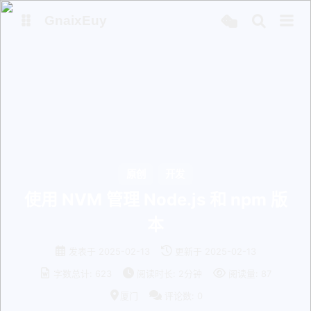
GnaixEuy
主页
博客
站点运行监测
Nas私有云
it-tools工具集
ChatGPT-Next
爱国学习平台(暂时关闭)
LobeHub 智能AI聚合站
原创
开发
使用 NVM 管理 Node.js 和 npm 版
本
发表于
2025-02-13
更新于
2025-02-13
字数总计:
623
阅读时长:
2分钟
阅读量:
87
厦门
评论数:
0