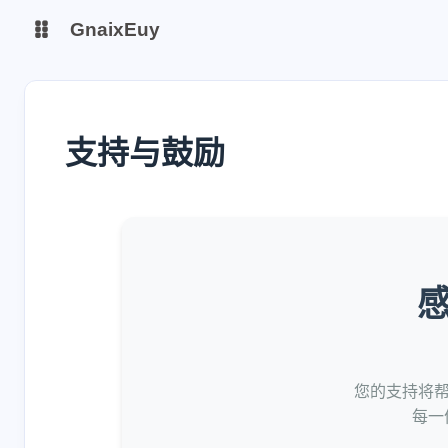
GnaixEuy
主页
博客
支持与鼓励
站点运行监测
Nas私有云
it-tools工具集
ChatGPT-Next
爱国学习平台(暂时关闭)
LobeHub 智能AI聚合站
您的支持将
每一