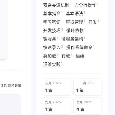
1
1
双亲委派机制
命令行操作
1
1
1
云原生
依赖注入
便捷操作
1
1
基本指令
基本语法
1
1
1
基本语法
学习笔记
1
1
1
学习笔记
容器管理
开发
3
1
开发技巧
循环依赖
1
1
1
依赖
微服务
微服务架构
1
1
微服务
微服务架构
4
1
1
转载
运维
运维实践
2
1
快速录入
操作系统命令
1
4
1
类加载
转载
运维
九月 2025
七月 2025
1
运维实践
1
4
篇
篇
四月 2025
二月 2025
五月 2026
十二月 2025
名评论
隐私政策
1
5
篇
篇
1
1
篇
篇
九月 2025
七月 2025
1
4
篇
篇