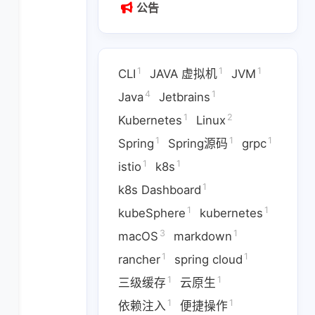
公告
1
1
1
CLI
JAVA 虚拟机
JVM
4
1
Java
Jetbrains
1
2
Kubernetes
Linux
1
1
1
Spring
Spring源码
grpc
1
1
istio
k8s
1
k8s Dashboard
1
1
kubeSphere
kubernetes
3
1
macOS
markdown
1
1
Jetbrains
Kubernetes
1
1
rancher
spring cloud
1
1
1
pc
istio
k8s
1
1
三级缓存
云原生
1
1
1
3
1
ernetes
macOS
markdown
依赖注入
便捷操作