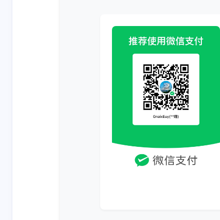
互动
最新评论
1781700962
_le
悦翔牛逼
好文！能不
享下在物流
Saga模式
6-17-2026
2-27-2025
外求分享锁