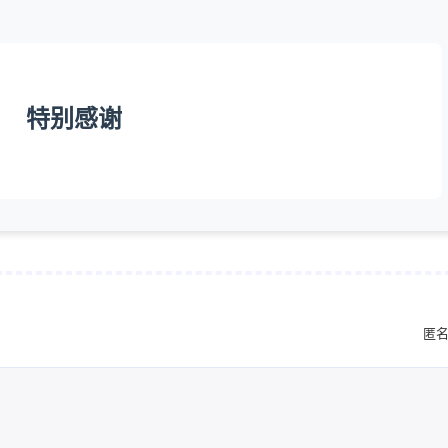
（多多益
1
1
1
rancher
spring cloud
三级缓存
1
1
修改一下
双亲委派机制
命令行操作
基本指令
特别感谢
1
1
3
容器管理
开发
开发技巧
循环
2
1
1
快速录入
操作系统命令
类加载
五月 2026
十二月 2025
下友链呗
1
1
link: [链
篇
篇
[链
 致以无暇之
六月 2025
五月 2025
 [链接]
匿
4
1
篇
篇