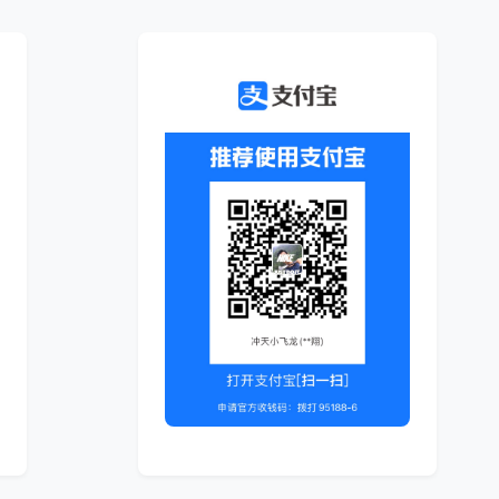
兴趣点
寻找你感兴趣的领域
1
1
1
4
CLI
JAVA 虚拟机
JVM
Java
能具体分
2
1
1
Linux
Spring
Spring源码
gr
系统中
的实践？另
1
1
k8s Dashboard
kubeSphere
kub
库存案例