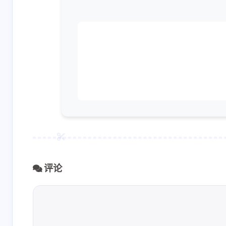
的详细代码
善）。
GnaixEuy
Elykia
请勾选上方的四个复
[链接]头像
选框然后评论框就会
吧，[链接]
显示出来就可以申请
2-6-2025
10-25-2024
友链了！一起共同进
步！友情链接审核平
均需要3个工作日，请
GnaixEuy
Elykia
保证贵站已添加本站
已添加，欢迎来访👏
佬，交换一
友链，避免审核失
name: Elykia
败。
接]avatar: 
10-21-2024
10-13-2024
接]descr:
评论
人siteshot: