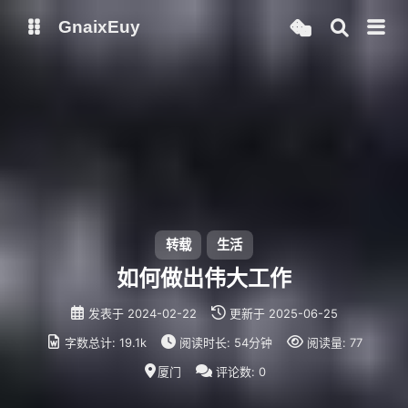
GnaixEuy
主页
博客
站点运行监测
Nas私有云
it-tools工具集
ChatGPT-Next
爱国学习平台(暂时关闭)
LobeHub 智能AI聚合站
转载
生活
如何做出伟大工作
发表于
2024-02-22
更新于
2025-06-25
字数总计:
19.1k
阅读时长:
54分钟
阅读量:
77
厦门
评论数:
0