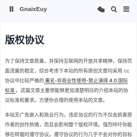
GnaixEuy
主页
博客
版权协议
站点运行监测
Nas私有云
为了保持文章质量，并保持互联网的开放共享精神，保持页
it-tools工具集
ChatGPT-Next
面流量的稳定，综合考虑下本站的所有原创文章均采用 cc
爱国学习平台(暂时关闭)
LobeHub 智能AI聚合站
协议中比较严格的
署名-非商业性使用-禁止演绎 4.0 国际
标准
。这篇文章主要想能够更加清楚明白的介绍本站的协
议标准和要求。方便你合理的使用本站的文章。
本站无广告嵌入和商业行为。违反协议的行为不仅会损害原
作者的创作热情，而且会影响整个版权环境。强烈呼吁你能
够在转载时遵守协议。遵守协议的行为几乎不会对你的目标