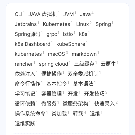
1
1
1
4
CLI
JAVA 虚拟机
JVM
Java
1
1
2
1
Jetbrains
Kubernetes
Linux
Spring
1
1
1
1
Spring源码
grpc
istio
k8s
1
1
k8s Dashboard
kubeSphere
1
3
1
kubernetes
macOS
markdown
1
1
1
1
rancher
spring cloud
三级缓存
云原生
1
1
1
依赖注入
便捷操作
双亲委派机制
1
1
1
命令行操作
基本指令
基本语法
1
1
1
3
学习笔记
容器管理
开发
开发技巧
1
1
1
2
循环依赖
微服务
微服务架构
快速录入
1
1
4
1
操作系统命令
类加载
转载
运维
1
运维实践