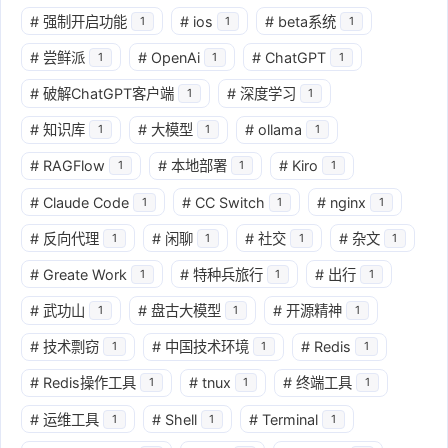
#
强制开启功能
#
ios
#
beta系统
1
1
1
#
尝鲜派
#
OpenAi
#
ChatGPT
1
1
1
#
破解ChatGPT客户端
#
深度学习
1
1
#
知识库
#
大模型
#
ollama
1
1
1
#
RAGFlow
#
本地部署
#
Kiro
1
1
1
#
Claude Code
#
CC Switch
#
nginx
1
1
1
#
反向代理
#
闲聊
#
社交
#
杂文
1
1
1
1
#
Greate Work
#
特种兵旅行
#
出行
1
1
1
#
武功山
#
盘古大模型
#
开源精神
1
1
1
#
技术剽窃
#
中国技术环境
#
Redis
1
1
1
#
Redis操作工具
#
tnux
#
终端工具
1
1
1
#
运维工具
#
Shell
#
Terminal
1
1
1