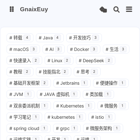
GnaixEuy
主页
博客
#
转载
#
Java
#
开发技巧
4
4
3
#
macOS
#
AI
#
Docker
#
生活
3
3
3
3
站点运行监测
Nas私有云
#
快速录入
#
Linux
#
DeepSeek
2
2
2
it-tools工具集
ChatGPT-Next
#
教程
#
技能指北
#
思考
2
2
2
爱国学习平台(暂时关闭)
LobeHub 智能AI聚合站
#
基础开发框架
#
Jetbrains
#
便捷操作
2
1
1
#
JVM
#
JAVA 虚拟机
#
类加载
1
1
1
#
双亲委派机制
#
Kubernetes
#
微服务
1
1
1
#
学习笔记
#
kubernetes
#
istio
1
1
1
#
spring cloud
#
grpc
#
微服务架构
1
1
1
#
运维实践
#
开发
#
运维
1
1
1